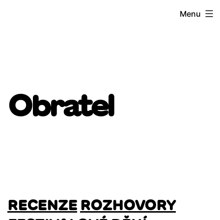
Přejít
Menu
k
obsahu
Obratel
RECENZE
ROZHOVORY