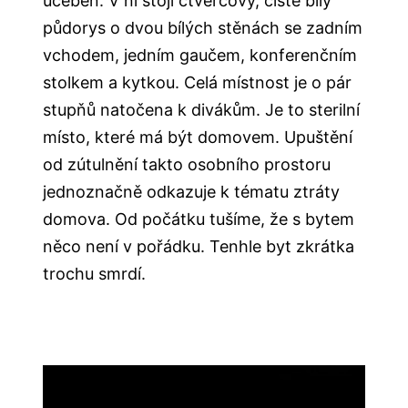
učeben. V ní stojí čtvercový, čistě bílý
půdorys o dvou bílých stěnách se zadním
vchodem, jedním gaučem, konferenčním
stolkem a kytkou. Celá místnost je o pár
stupňů natočena k divákům. Je to sterilní
místo, které má být domovem. Upuštění
od zútulnění takto osobního prostoru
jednoznačně odkazuje k tématu ztráty
domova. Od počátku tušíme, že s bytem
něco není v pořádku. Tenhle byt zkrátka
trochu smrdí.