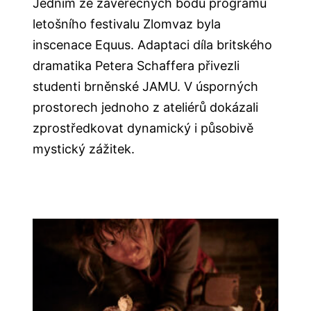
Jedním ze závěrečných bodů programu
letošního festivalu Zlomvaz byla
inscenace Equus. Adaptaci díla britského
dramatika Petera Schaffera přivezli
studenti brněnské JAMU. V úsporných
prostorech jednoho z ateliérů dokázali
zprostředkovat dynamický i působivě
mystický zážitek.