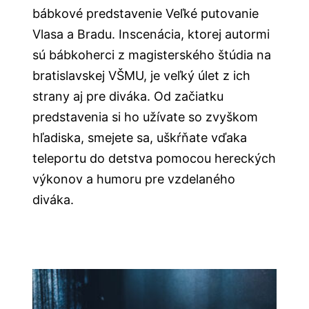
bábkové predstavenie Veľké putovanie
Vlasa a Bradu. Inscenácia, ktorej autormi
sú bábkoherci z magisterského štúdia na
bratislavskej VŠMU, je veľký úlet z ich
strany aj pre diváka. Od začiatku
predstavenia si ho užívate so zvyškom
hľadiska, smejete sa, uškŕňate vďaka
teleportu do detstva pomocou hereckých
výkonov a humoru pre vzdelaného
diváka.