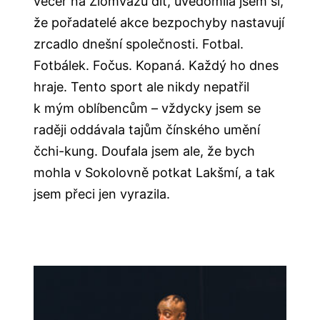
večer na Zlomvazu dít, uvědomila jsem si,
že pořadatelé akce bezpochyby nastavují
zrcadlo dnešní společnosti. Fotbal.
Fotbálek. Fočus. Kopaná. Každý ho dnes
hraje. Tento sport ale nikdy nepatřil
k mým oblíbencům – vždycky jsem se
raději oddávala tajům čínského umění
čchi-kung. Doufala jsem ale, že bych
mohla v Sokolovně potkat Lakšmí, a tak
jsem přeci jen vyrazila.