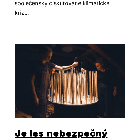
společensky diskutované klimatické
krize.
Je les nebezpečný