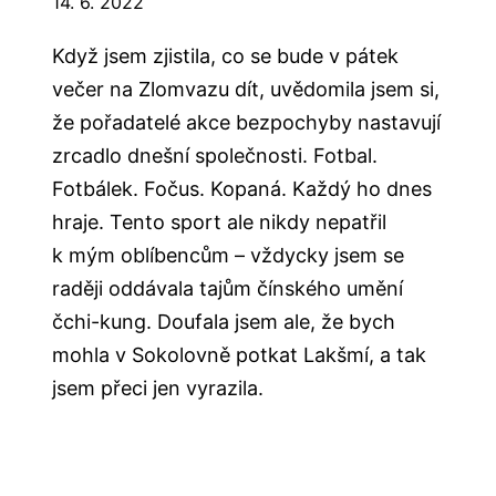
14. 6. 2022
Když jsem zjistila, co se bude v pátek
večer na Zlomvazu dít, uvědomila jsem si,
že pořadatelé akce bezpochyby nastavují
zrcadlo dnešní společnosti. Fotbal.
Fotbálek. Fočus. Kopaná. Každý ho dnes
hraje. Tento sport ale nikdy nepatřil
k mým oblíbencům – vždycky jsem se
raději oddávala tajům čínského umění
čchi-kung. Doufala jsem ale, že bych
mohla v Sokolovně potkat Lakšmí, a tak
jsem přeci jen vyrazila.