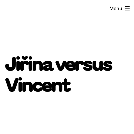
Přejít
Menu
k
obsahu
Jiřina versus
Vincent