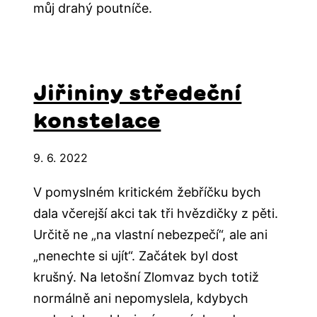
můj drahý poutníče.
Jiřininy středeční
konstelace
9. 6. 2022
V pomyslném kritickém žebříčku bych
dala včerejší akci tak tři hvězdičky z pěti.
Určitě ne „na vlastní nebezpečí“, ale ani
„nenechte si ujít“. Začátek byl dost
krušný. Na letošní Zlomvaz bych totiž
normálně ani nepomyslela, kdybych