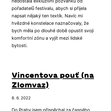
nedostala exkluzivní pozvánku od
pořadatelů festivalu, abych si přijela
napsat nějaký ten textík. Navíc mi
hvězdné konstelace naznačovaly, že
bych měla po dlouhé době opustit svoji
komfortní zónu a vyjít mezi lidské
bytosti.
Vincentova pouť (na
Zlomvaz)
8. 6. 2022
Do Prahy jsem přispěchal za časného