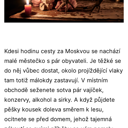
Kdesi hodinu cesty za Moskvou se nachází
malé městečko s pár obyvateli. Je těžké se
do něj vůbec dostat, okolo projíždějící vlaky
tam totiž málokdy zastavují. V místním
obchodě seženete sotva pár vajíček,
konzervy, alkohol a sirky. A když půjdete
pěšky kousek doleva směrem k lesu,
ocitnete se před domem, jehož tajemná