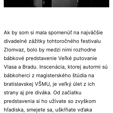
Ak by som si mala spomenúť na najväčšie
divadelné zážitky tohtoročného festivalu
Zlomvaz, bolo by medzi nimi rozhodne
bábkové predstavenie Veľké putovanie
Vlasa a Bradu. Inscenácia, ktorej autormi sú
bábkoherci z magisterského štúdia na
bratislavskej VŠMU, je veľký úlet z ich
strany aj pre diváka. Od začiatku
predstavenia si ho užívate so zvyškom
hľadiska, smejete sa, uškŕňate vďaka