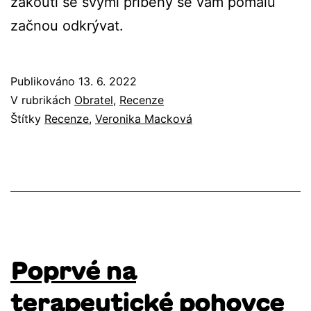
zákoutí se svými příběhy se vám pomalu
začnou odkrývat.
Publikováno
13. 6. 2022
V rubrikách
Obratel
,
Recenze
Štítky
Recenze
,
Veronika Macková
Poprvé na
terapeutické pohovce