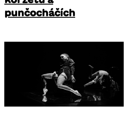
punčocháčích