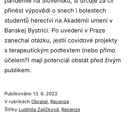
pandemie na Slovensku, si určuje za cíl
přinést výpovědi o snech i bolestech
studentů herectví na Akadémii umení v
Banskej Bystrici. Po uvedení v Praze
zanechal otázku, jestli covidové projekty
s terapeutickým podtextem (nebo přímo
účelem?) mají potenciál obstát před živým
publikem.
Publikováno
13. 6. 2022
V rubrikách
Obratel
,
Recenze
Štítky
Ludmila Zajíčková
,
Recenze