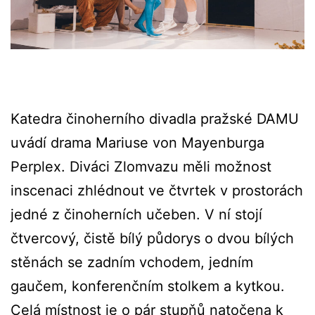
Katedra činoherního divadla pražské DAMU
uvádí drama Mariuse von Mayenburga
Perplex. Diváci Zlomvazu měli možnost
inscenaci zhlédnout ve čtvrtek v prostorách
jedné z činoherních učeben. V ní stojí
čtvercový, čistě bílý půdorys o dvou bílých
stěnách se zadním vchodem, jedním
gaučem, konferenčním stolkem a kytkou.
Celá místnost je o pár stupňů natočena k