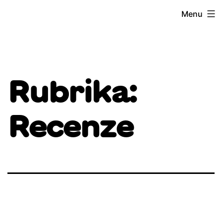
Přejít
Menu
k
obsahu
Rubrika:
Recenze