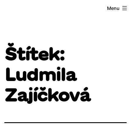
Přejít
Menu
k
obsahu
Štítek:
Ludmila
Zajíčková