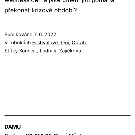
překonat krizové období?
Publikováno
7. 6. 2022
V rubrikách
Festivalové dění
,
Obratel
Štítky
Koncert
,
Ludmila Zajíčková
DAMU