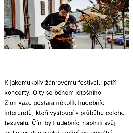
K jakémukoliv žánrovému festivalu patří
koncerty. O ty se během letošního
Zlomvazu postará několik hudebních
interpretů, kteří vystoupí v průběhu celého
festivalu. Čím by hudebníci naplnili svůj
wellness den a jaké umění jim pomáhá