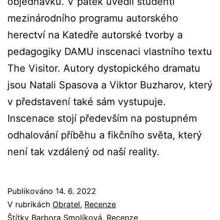
objednávku. V pátek uvedli studenti
mezinárodního programu autorského
herectví na Katedře autorské tvorby a
pedagogiky DAMU inscenaci vlastního textu
The Visitor. Autory dystopického dramatu
jsou Natali Spasova a Viktor Buzharov, který
v představení také sám vystupuje.
Inscenace stojí především na postupném
odhalování příběhu a fikčního světa, který
není tak vzdálený od naší reality.
Publikováno
14. 6. 2022
V rubrikách
Obratel
,
Recenze
Štítky
Barbora Smolíková
,
Recenze