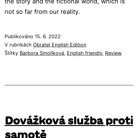
the story and the fictional world, which is
not so far from our reality.
Publikováno
15. 6. 2022
V rubrikách
Obratel English Edition
Štítky
Barbora Smolíková
,
English friendly
,
Review
Dovážková služba proti
samotě