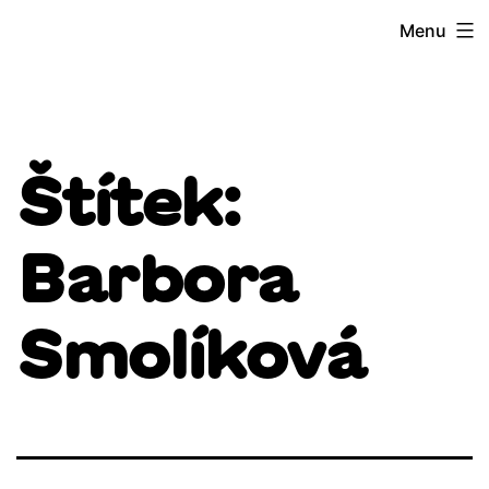
Přejít
Menu
k
obsahu
Štítek:
Barbora
Smolíková