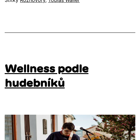
Štítky
Rozhovory
,
Tobiáš Waller
Wellness podle
hudebníků