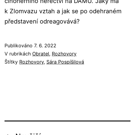
činoherního herectví na DAMU. Jaký má
k Zlomvazu vztah a jak se po odehraném
představení odreagovává?
Publikováno
7. 6. 2022
V rubrikách
Obratel
,
Rozhovory
Štítky
Rozhovory
,
Sára Pospíšilová