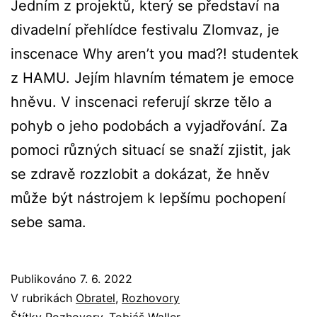
Jedním z projektů, který se představí na
divadelní přehlídce festivalu Zlomvaz, je
inscenace Why aren’t you mad?! studentek
z HAMU. Jejím hlavním tématem je emoce
hněvu. V inscenaci referují skrze tělo a
pohyb o jeho podobách a vyjadřování. Za
pomoci různých situací se snaží zjistit, jak
se zdravě rozzlobit a dokázat, že hněv
může být nástrojem k lepšímu pochopení
sebe sama.
Publikováno
7. 6. 2022
V rubrikách
Obratel
,
Rozhovory