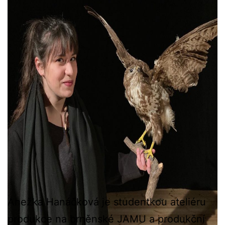
Anežka Hanáčková je studentkou ateliéru
produkce na brněnské JAMU a produkční