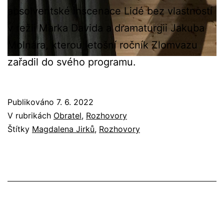
absolventské inscenace Lidé bez vlastností
v režii Marka Davida a dramaturgii Jakuba
Molnára, kterou letošní ročník Zlomvazu
zařadil do svého programu.
Publikováno
7. 6. 2022
V rubrikách
Obratel
,
Rozhovory
Štítky
Magdalena Jirků
,
Rozhovory