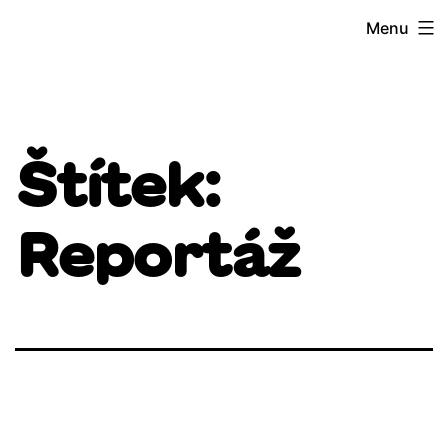
Přejít
Menu
k
obsahu
Štítek:
Reportáž