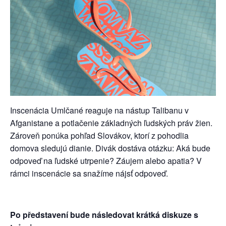
Inscenácia Umlčané reaguje na nástup Talibanu v
Afganistane a potlačenie základných ľudských práv žien.
Zároveň ponúka pohľad Slovákov, ktorí z pohodlia
domova sledujú dianie. Divák dostáva otázku: Aká bude
odpoveď na ľudské utrpenie? Záujem alebo apatia? V
rámci inscenácie sa snažíme nájsť odpoveď.
Po představení bude následovat krátká diskuze s