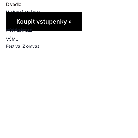
Divadlo
Webová stránka:
Koupit vstupenky »
POŘADATELÉ
VŠMU
Festival Zlomvaz