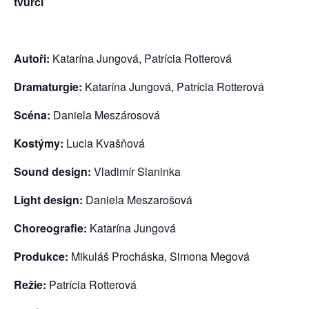
tvůrci
Autoři:
Katarína Jungová, Patrícia Rotterová
Dramaturgie:
Katarína Jungová, Patrícia Rotterová
Scéna:
Daniela Meszárosová
Kostýmy:
Lucia Kvašňová
Sound design:
Vladimír Slaninka
Light design:
Daniela Meszarošová
Choreografie:
Katarína Jungová
Produkce:
Mikuláš Procháska, Simona Megová
Režie:
Patrícia Rotterová