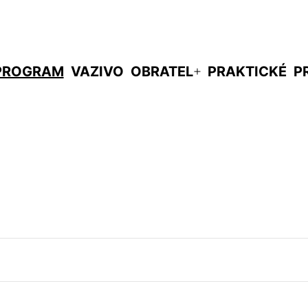
PROGRAM
VAZIVO
OBRATEL
PRAKTICKÉ
P
evřít
Otevřít
enu
menu