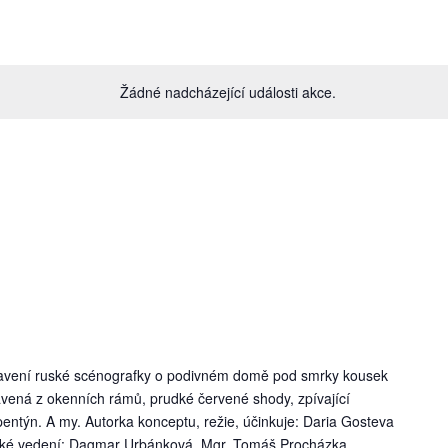
Žádné nadcházející události akce.
tavení ruské scénografky o podivném domě pod smrky kousek
vená z okenních rámů, prudké červené shody, zpívající
rpentýn. A my. Autorka konceptu, režie, účinkuje: Daria Gosteva
ké vedení: Dagmar Urbánková, Mgr. Tomáš Procházka