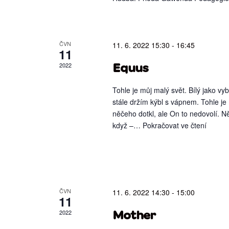
ČVN
11. 6. 2022 15:30
-
16:45
11
2022
Equus
Tohle je můj malý svět. Bílý jako v
stále držím kýbl s vápnem. Tohle je
něčeho dotkl, ale On to nedovolí. 
když –…
Pokračovat ve čtení
Equus
ČVN
11. 6. 2022 14:30
-
15:00
11
2022
Mother