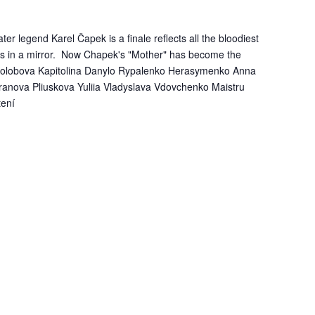
er legend Karel Čapek is a finale reflects all the bloodiest
ies in a mirror. Now Chapek's "Mother" has become the
: Kolobova Kapitolina Danylo Rypalenko Herasymenko Anna
anova Pliuskova Yuliia Vladyslava Vdovchenko Maistru
tení
Mother