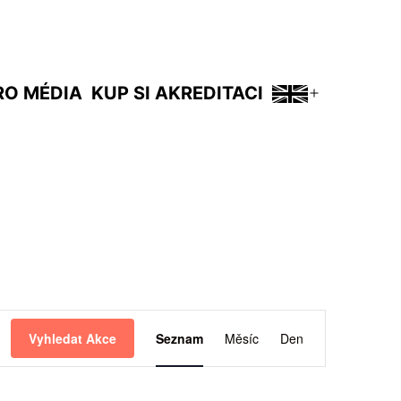
RO MÉDIA
KUP SI AKREDITACI
Otevřít
menu
Navigace
Vyhledat Akce
Seznam
Měsíc
Den
pro