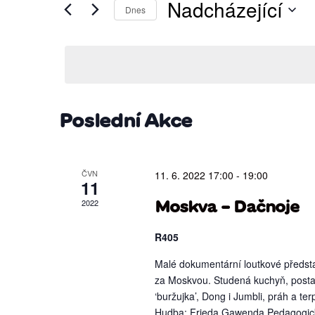
Nadcházející
for
Dnes
hledání
Akce
Vyberte
by
datum.
a
Keyword.
zobrazení
Poslední Akce
Akce
ČVN
11. 6. 2022 17:00
-
19:00
11
2022
Moskva – Dačnoje
R405
Malé dokumentární loutkové předs
za Moskvou. Studená kuchyň, posta
‘buržujka’, Dong i Jumbli, práh a te
Hudba: Frieda Gawenda Pedagogic