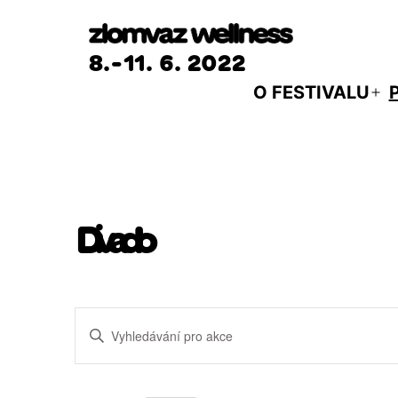
Přejít
k
8.-11. 6. 2022
obsahu
O FESTIVALU
Ot
m
Divadlo
Navigace
Enter
Keyword.
pro
Search