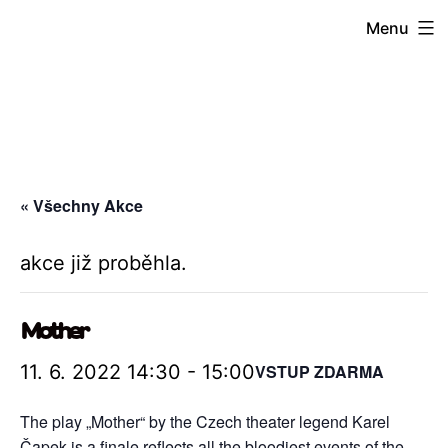
Přejít
Menu
k
obsahu
« Všechny Akce
akce již proběhla.
Mother
11. 6. 2022 14:30
-
15:00
VSTUP ZDARMA
The play „Mother“ by the Czech theater legend Karel
Čapek is a finale reflects all the bloodiest events of the