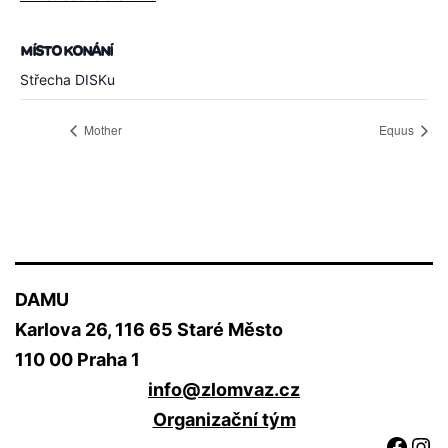
MÍSTO KONÁNÍ
Střecha DISKu
Mother
Equus
DAMU
Karlova 26, 116 65 Staré Město
110 00 Praha 1
info@zlomvaz.cz
Organizační tým
Face
Ins