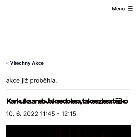
Přejít
Menu
k
obsahu
« Všechny Akce
akce již proběhla.
Karkulka aneb Jak se do lesa, tak se z lesa těžko
10. 6. 2022 11:45
-
12:15