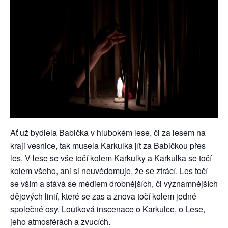
Ať už bydlela Babička v hlubokém lese, či za lesem na
kraji vesnice, tak musela Karkulka jít za Babičkou přes
les. V lese se vše točí kolem Karkulky a Karkulka se točí
kolem všeho, ani si neuvědomuje, že se ztrácí. Les točí
se vším a stává se médiem drobnějších, či významnějších
dějových linií, které se zas a znova točí kolem jedné
společné osy. Loutková inscenace o Karkulce, o Lese,
jeho atmosférách a zvucích.