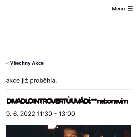
Přejít
Menu
k
obsahu
« Všechny Akce
akce již proběhla.
DIVADLO INTROVERTŮ UVÁDÍ: *** nebo nevím
9. 6. 2022 11:30
-
13:00