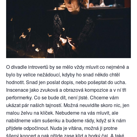
O divadle introvertů by se mělo vždy mluvit co nejméně a
bylo by velice nežádoucí, kdyby ho snad někdo chtěl
hodnotit. Snad jen poslat dopis, nebo pošeptat do ucha.
Inscenace jako zvuková a obrazová kompozice a v ní tři
performerky. Co se bude dít, není jisté. Chceme vám
ukázat pár našich tajností. Možná neuvidíte skoro nic, jen
malou želvu na klíček. Nebudeme na vás mluvit, ale
nabídneme vám sušenku a budeme rády, když si k nám
přijdete odpočinout. Nuda je vítána, možná ji protne
šílený koncert a pak přijde zase klid a horký čaj. A také