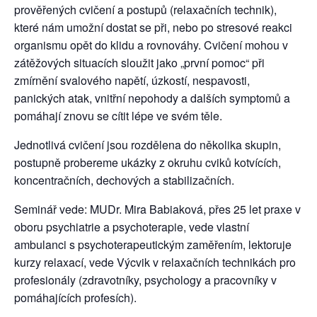
prověřených cvičení a postupů (relaxačních technik),
které nám umožní dostat se při, nebo po stresové reakci
organismu opět do klidu a rovnováhy. Cvičení mohou v
zátěžových situacích sloužit jako „první pomoc“ při
zmírnění svalového napětí, úzkostí, nespavosti,
panických atak, vnitřní nepohody a dalších symptomů a
pomáhají znovu se cítit lépe ve svém těle.
Jednotlivá cvičení jsou rozdělena do několika skupin,
postupně probereme ukázky z okruhu cviků kotvících,
koncentračních, dechových a stabilizačních.
Seminář vede: MUDr. Mira Babiaková, přes 25 let praxe v
oboru psychiatrie a psychoterapie, vede vlastní
ambulanci s psychoterapeutickým zaměřením, lektoruje
kurzy relaxací, vede Výcvik v relaxačních technikách pro
profesionály (zdravotníky, psychology a pracovníky v
pomáhajících profesích).