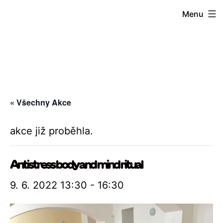
Přejít
Menu
k
obsahu
« Všechny Akce
akce již proběhla.
Antistress body and mind ritual
9. 6. 2022 13:30
-
16:30