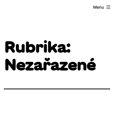
Přejít
Menu
k
obsahu
Rubrika:
Nezařazené