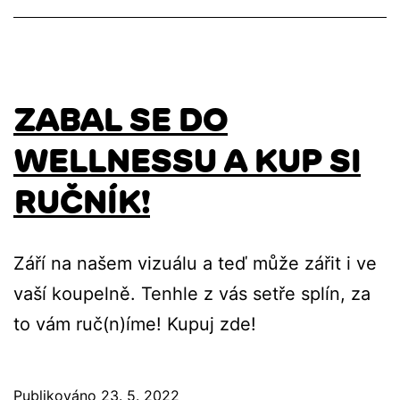
ZABAL SE DO
WELLNESSU A KUP SI
RUČNÍK!
Září na našem vizuálu a teď může zářit i ve
vaší koupelně. Tenhle z vás setře splín, za
to vám ruč(n)íme! Kupuj zde!
Publikováno
23. 5. 2022