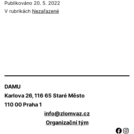
Publikováno
20. 5. 2022
V rubrikách
Nezařazené
DAMU
Karlova 26, 116 65 Staré Město
110 00 Praha 1
info@zlomvaz.cz
Organizační tým
Face
Ins