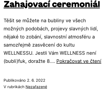
Zahajovací ceremoniál
Těšit se můžete na bubliny ve všech
možných podobách, projevy slavných lidí,
nějaké to zobání, slavnostní atmosféru a
samozřejmě zasvěcení do kultu
WELLNESSU. Jestli Vám WELLNESS není
Za
(bubli)fuk, doražte 8.…
Pokračovat ve čtení
ce
Publikováno
2. 6. 2022
V rubrikách
Nezařazené