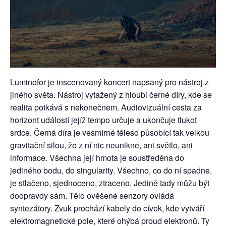
Luminofor je inscenovaný koncert napsaný pro nástroj z
jiného světa. Nástroj vytažený z hloubi černé díry, kde se
realita potkává s nekonečnem. Audiovizuální cesta za
horizont událostí jejíž tempo určuje a ukončuje tlukot
srdce. Černá díra je vesmírné těleso působící tak velkou
gravitační silou, že z ní nic neunikne, ani světlo, ani
informace. Všechna její hmota je soustředěna do
jediného bodu, do singularity. Všechno, co do ní spadne,
je stlačeno, sjednoceno, ztraceno. Jedině tady můžu být
doopravdy sám. Tělo ověšené senzory ovládá
syntezátory. Zvuk prochází kabely do cívek, kde vytváří
elektromagnetické pole, které ohýbá proud elektronů. Ty