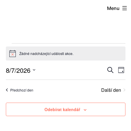
Přejít
Menu
k
obsahu
Akce
Žádné nadcházející události akce.
Notice
for
8/7/2026
Hledat
Na
Navi
Den
Vyberte
pr
pro
datum.
7.
Další den
Předchozí den
zo
hled
A
8.
Odebírat kalendář
a
zobr