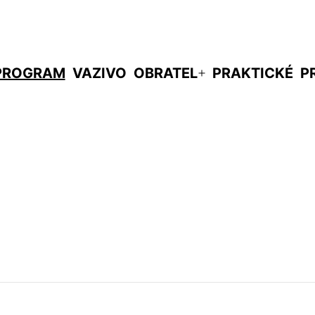
PROGRAM
VAZIVO
OBRATEL
PRAKTICKÉ
P
evřít
Otevřít
enu
menu