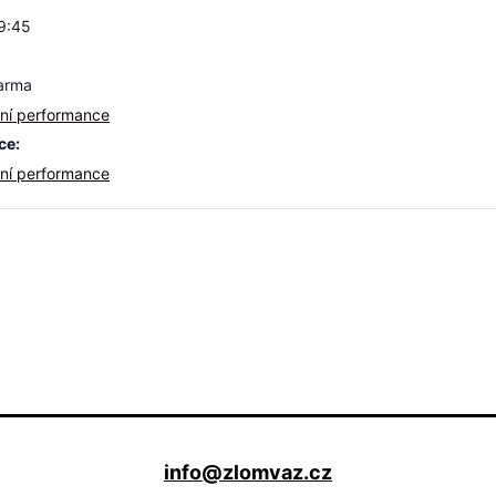
19:45
arma
vní performance
ce:
vní performance
info@zlomvaz.cz