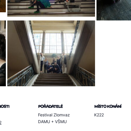
OSTI
POŘADATELÉ
MÍSTO KONÁNÍ
Festival Zlomvaz
K222
DAMU + VŠMU
2