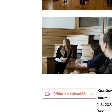
PODROBN
Přidat do kalendáře
Datum:
9. 6. 202
Čas: