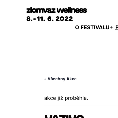
Přejít
k
8.-11. 6. 2022
obsahu
O FESTIVALU
Ot
m
« Všechny Akce
akce již proběhla.