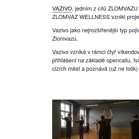
VAZIVO
, jedním z cílů ZLOMVAZU j
ZLOMVAZ WELLNESS vznikl projek
Vazivo jako nejrozšířenější typ po
Zlomvazu.
Vazivo vzniká v rámci čtyř víkendo
přihlášení na základě opencallu, t
cizích měst a poznává (už ne tolik)