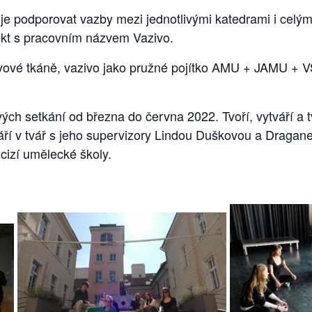
e podporovat vazby mezi jednotlivými katedrami i celými
t s pracovním názvem Vazivo.
jivové tkáně, vazivo jako pružné pojítko AMU + JAMU + V
vých setkání od března do června 2022. Tvoří, vytváří a 
váří v tvář s jeho supervizory Lindou Duškovou a Draga
 cizí umělecké školy.