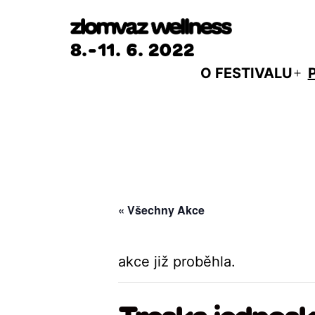
Přejít
k
8.-11. 6. 2022
obsahu
O FESTIVALU
Ot
m
« Všechny Akce
akce již proběhla.