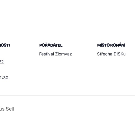
OSTI
POŘADATEL
MÍSTO KONÁNÍ
Festival Zlomvaz
Střecha DISKu
22
21:30
us Self