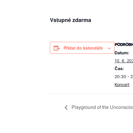
Vstupné zdarma
PODROBN
Přidat do kalendáře
Datum:
10. 6. 20
Čas:
20:30 - 
Koncert
Playground of the Unconscio