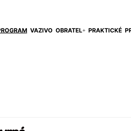
PROGRAM
VAZIVO
OBRATEL
PRAKTICKÉ
P
evřít
Otevřít
enu
menu