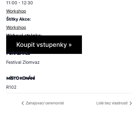
11:00 - 12:30
Workshop
Štítky Akce:
Workshop
Webová stránka:
Koupit vstupenky »
POŘADATEL
Festival Zlomvaz
MÍSTO KONÁNÍ
R102
Zahajovací ceremoniál
Lidé bez vlastností